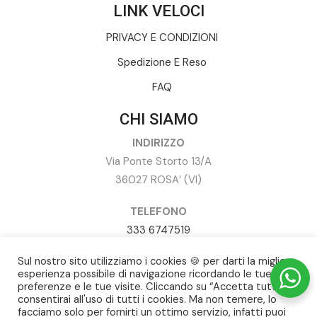
LINK VELOCI
PRIVACY E CONDIZIONI
Spedizione E Reso
FAQ
CHI SIAMO
INDIRIZZO
Via Ponte Storto 13/A
36027 ROSA’ (VI)
TELEFONO
333 6747519
Sul nostro sito utilizziamo i cookies 🍪 per darti la miglior
EMAIL
esperienza possibile di navigazione ricordando le tue
info@ilguardaroba.com
preferenze e le tue visite. Cliccando su “Accetta tutto”,
il.guardaroba@pec.it
consentirai all'uso di tutti i cookies. Ma non temere, lo
facciamo solo per fornirti un ottimo servizio, infatti puoi